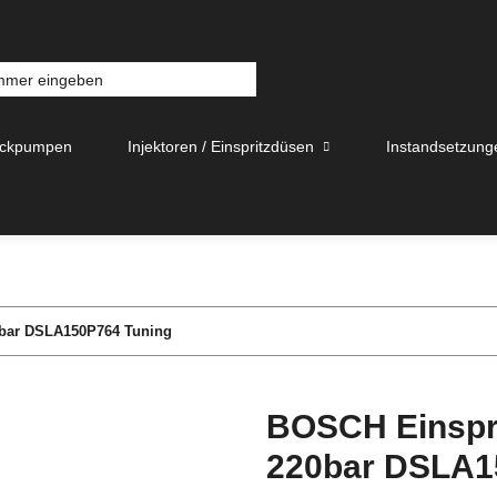
uckpumpen
Injektoren / Einspritzdüsen
Instandsetzung
0bar DSLA150P764 Tuning
BOSCH Einspri
220bar DSLA1