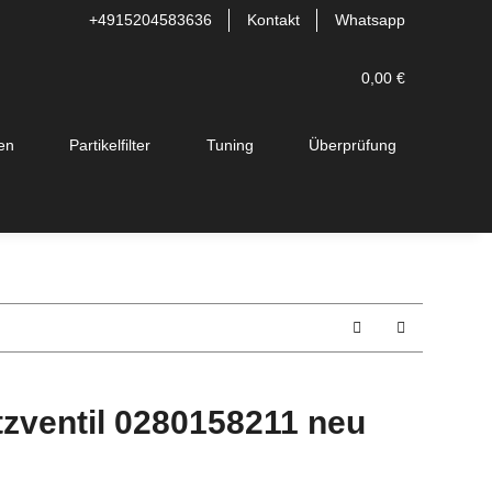
+4915204583636
Kontakt
Whatsapp
0,00 €
en
Partikelfilter
Tuning
Überprüfung
tzventil 0280158211 neu