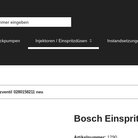
uckpumpen
Injektoren / Einspritzdüsen
Instandsetzung
zventil 0280158211 neu
Bosch Einspri
Artikelnummer:
1290