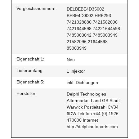
Vergleichsnummern:
DELBEBE4D35002
BEBE4D0002 HRE293
7421028880 7421582096
7421644598 74221644598
7485003042 7485003949
21582096 21644598
85003949
Eigenschaft 1:
Neu
Lieferumfang:
1 Injektor
Eigenschaft 5:
inkl. Dichtungen
Hersteller:
Delphi Technologies
Aftermarket Land GB Stadt
Warwick Postleitzahl CV34
6DW Telefon +44 (0) 1926
470000 Internet
http://delphiautoparts.com