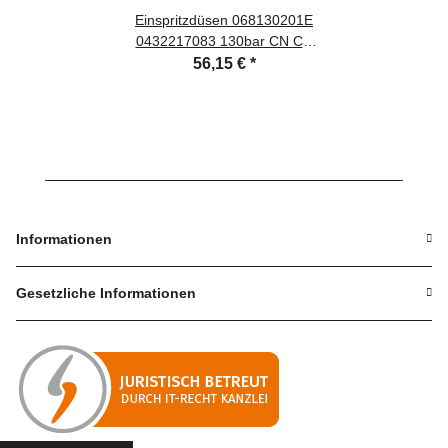
Einspritzdüsen 068130201E
0432217083 130bar CN CR
JK DW KY CS - Ihre
56,15 €
*
Einspritzdüsen instandsetzen
lassen
Informationen
Gesetzliche Informationen