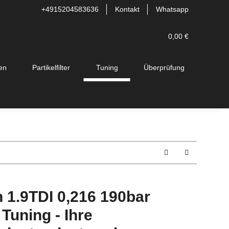
+4915204583636
Kontakt
Whatsapp
0,00 €
en
Partikelfilter
Tuning
Überprüfung
 1.9TDI 0,216 190bar
uning - Ihre