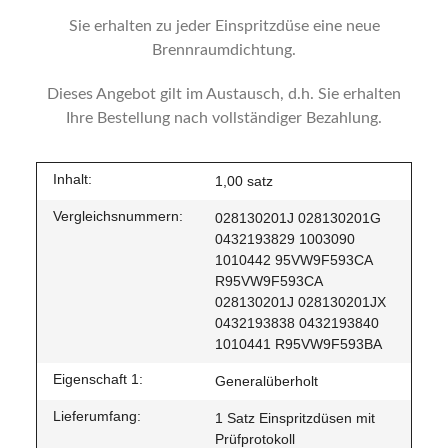
Sie erhalten zu jeder Einspritzdüse eine neue
Brennraumdichtung.
Dieses Angebot gilt im Austausch, d.h. Sie erhalten
Ihre Bestellung nach vollständiger Bezahlung.
Inhalt:
1,00 satz
Vergleichsnummern:
028130201J 028130201G
0432193829 1003090
1010442 95VW9F593CA
R95VW9F593CA
028130201J 028130201JX
0432193838 0432193840
1010441 R95VW9F593BA
Eigenschaft 1:
Generalüberholt
Lieferumfang:
1 Satz Einspritzdüsen mit
Prüfprotokoll