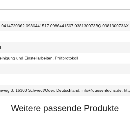
2 0414720362 0986441517 0986441567 038130073BQ 038130073AX
l
inigung und Einstellarbeiten, Prüfprotokoll
eg 3, 16303 Schwedt/Oder, Deutschland, info@duesenfuchs.de, http
Weitere passende Produkte