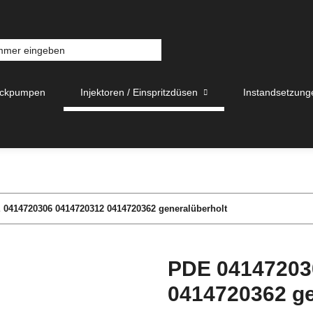
uckpumpen
Injektoren / Einspritzdüsen
Instandsetzung
 0414720306 0414720312 0414720362 generalüberholt
PDE 04147203
0414720362 ge