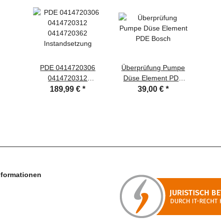
PDE 0414720306
Überprüfung Pumpe
0414720312
Düse Element PDE
0414720362
Bosch
189,99 €
*
39,00 €
*
Instandsetzung
nformationen