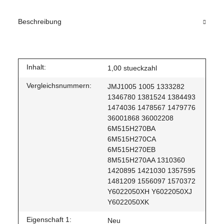
Beschreibung
Inhalt:
1,00 stueckzahl
Vergleichsnummern:
JMJ1005 1005 1333282
1346780 1381524 1384493
1474036 1478567 1479776
36001868 36002208
6M515H270BA
6M515H270CA
6M515H270EB
8M515H270AA 1310360
1420895 1421030 1357595
1481209 1556097 1570372
Y6022050XH Y6022050XJ
Y6022050XK
Eigenschaft 1:
Neu