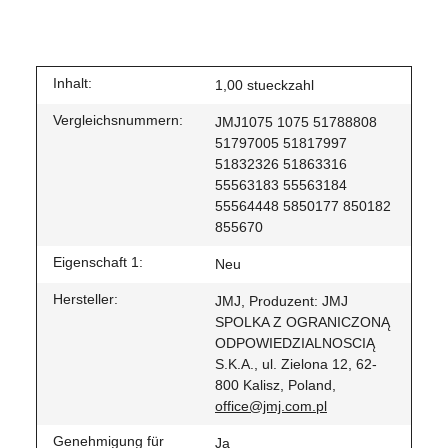
Inhalt:
1,00 stueckzahl
Vergleichsnummern:
JMJ1075 1075 51788808
51797005 51817997
51832326 51863316
55563183 55563184
55564448 5850177 850182
855670
Eigenschaft 1:
Neu
Hersteller:
JMJ, Produzent: JMJ
SPOLKA Z OGRANICZONĄ
ODPOWIEDZIALNOSCIĄ
S.K.A., ul. Zielona 12, 62-
800 Kalisz, Poland,
office@jmj.com.pl
Genehmigung für
Ja