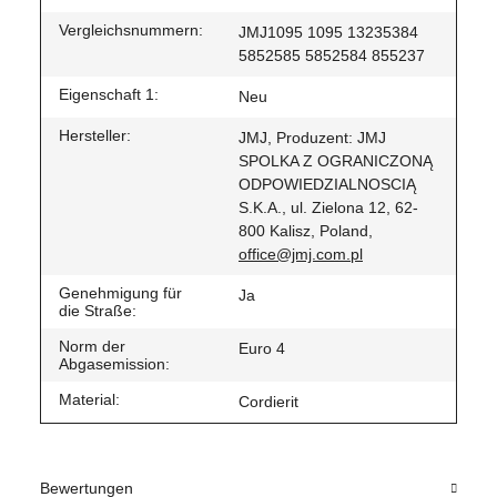
Vergleichsnummern:
JMJ1095 1095 13235384
5852585 5852584 855237
Eigenschaft 1:
Neu
Hersteller:
JMJ, Produzent: JMJ
SPOLKA Z OGRANICZONĄ
ODPOWIEDZIALNOSCIĄ
S.K.A., ul. Zielona 12, 62-
800 Kalisz, Poland,
office@jmj.com.pl
Genehmigung für
Ja
die Straße:
Norm der
Euro 4
Abgasemission:
Material:
Cordierit
Bewertungen