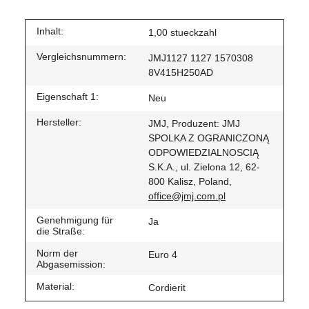
Inhalt:
1,00 stueckzahl
Vergleichsnummern:
JMJ1127 1127 1570308
8V415H250AD
Eigenschaft 1:
Neu
Hersteller:
JMJ, Produzent: JMJ
SPOLKA Z OGRANICZONĄ
ODPOWIEDZIALNOSCIĄ
S.K.A., ul. Zielona 12, 62-
800 Kalisz, Poland,
office@jmj.com.pl
Genehmigung für
Ja
die Straße:
Norm der
Euro 4
Abgasemission:
Material:
Cordierit