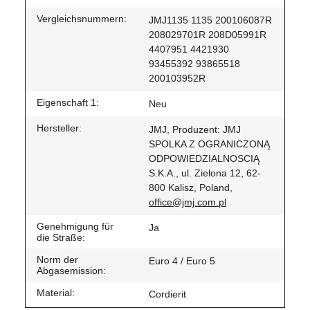
Vergleichsnummern:
JMJ1135 1135 200106087R
208029701R 208D05991R
4407951 4421930
93455392 93865518
200103952R
Eigenschaft 1:
Neu
Hersteller:
JMJ, Produzent: JMJ
SPOLKA Z OGRANICZONĄ
ODPOWIEDZIALNOSCIĄ
S.K.A., ul. Zielona 12, 62-
800 Kalisz, Poland,
office@jmj.com.pl
Genehmigung für
Ja
die Straße:
Norm der
Euro 4 / Euro 5
Abgasemission:
Material:
Cordierit