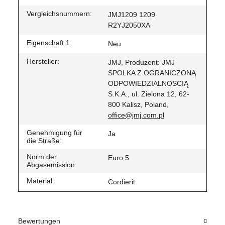
Vergleichsnummern:
JMJ1209 1209
R2YJ2050XA
Eigenschaft 1:
Neu
Hersteller:
JMJ, Produzent: JMJ
SPOLKA Z OGRANICZONĄ
ODPOWIEDZIALNOSCIĄ
S.K.A., ul. Zielona 12, 62-
800 Kalisz, Poland,
office@jmj.com.pl
Genehmigung für
Ja
die Straße:
Norm der
Euro 5
Abgasemission:
Material:
Cordierit
Bewertungen