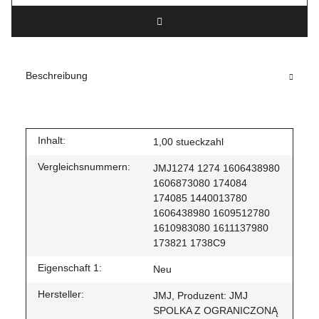
Beschreibung
Inhalt:
1,00 stueckzahl
Vergleichsnummern:
JMJ1274 1274 1606438980
1606873080 174084
174085 1440013780
1606438980 1609512780
1610983080 1611137980
173821 1738C9
Eigenschaft 1:
Neu
Hersteller:
JMJ, Produzent: JMJ
SPOLKA Z OGRANICZONĄ