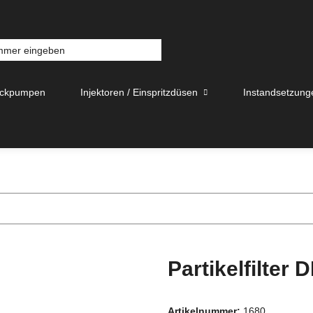
uckpumpen
Injektoren / Einspritzdüsen
Instandsetzung
Partikelfilter
Artikelnummer:
1680