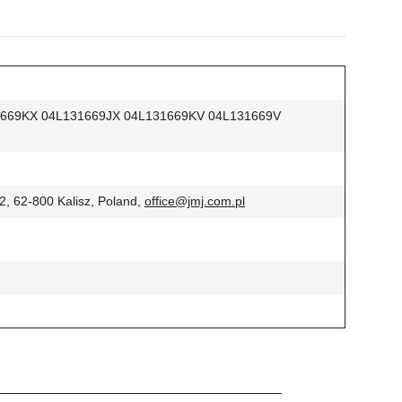
1669KX 04L131669JX 04L131669KV 04L131669V
 62-800 Kalisz, Poland,
office@jmj.com.pl