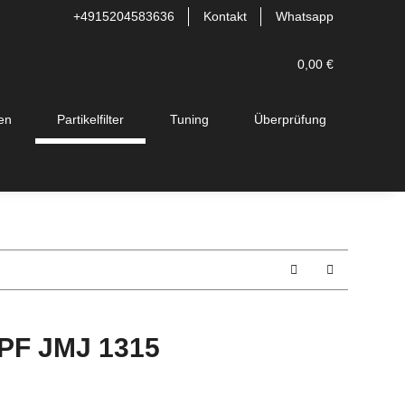
+4915204583636
Kontakt
Whatsapp
0,00 €
en
Partikelfilter
Tuning
Überprüfung
 DPF JMJ 1315