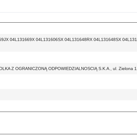
69JX 04L131669X 04L131606SX 04L131648RX 04L131648SX 04L13
POLKA Z OGRANICZONĄ ODPOWIEDZIALNOSCIĄ S.K.A., ul. Zielona 12,