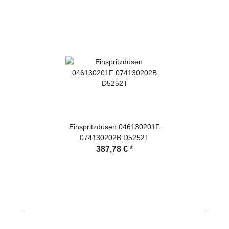
Einspritzdüsen 046130201F
074130202B D5252T
387,78 €
*