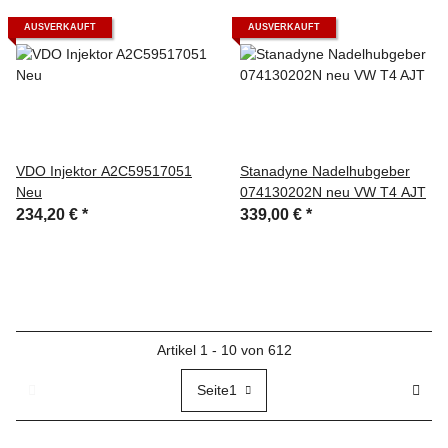
AUSVERKAUFT
AUSVERKAUFT
VDO Injektor A2C59517051
Stanadyne Nadelhubgeber
Neu
074130202N neu VW T4 AJT
234,20 €
*
339,00 €
*
Artikel 1 - 10 von 612
Seite
1