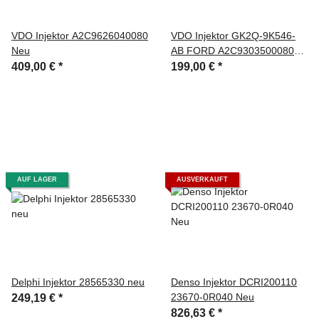
VDO Injektor A2C9626040080
VDO Injektor GK2Q-9K546-
Neu
AB FORD A2C9303500080
Neu
409,00 €
*
199,00 €
*
AUF LAGER
AUSVERKAUFT
Delphi Injektor 28565330 neu
Denso Injektor DCRI200110
23670-0R040 Neu
249,19 €
*
826,63 €
*