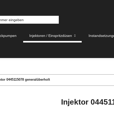
uckpumpen
Injektoren / Einspritzdüsen
Instandsetzung
ktor 0445115078 generalüberholt
Injektor 04451