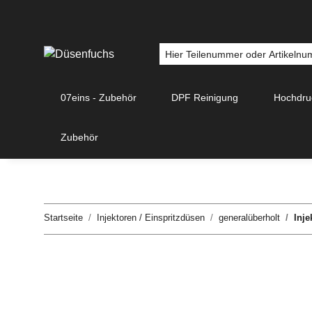
07eins - Zubehör
DPF Reinigung
Hochdr
Zubehör
Startseite
Injektoren / Einspritzdüsen
generalüberholt
Inje