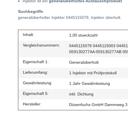
Injektor ist ein
generalüberholtes Austauschprodukt
.
Suchbegriffe
generalüberholter Injektor
0445115078
, Injektor überholt.
Inhalt:
1,00 stueckzahl
Vergleichsnummern:
0445115078 0445115003 0445
059130277AA 059130277AB 05
Eigenschaft 1:
Generalüberholt
Lieferumfang:
1 Injektor mit Prüfprotokoll
Gewährleistung:
1 Jahr Gewährleistung
Eigenschaft 5:
inkl. Dichtung
Hersteller:
Düsenfuchs GmbH Dammweg 3 16