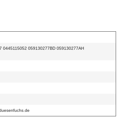
37 0445115052 059130277BD 059130277AH
duesenfuchs.de