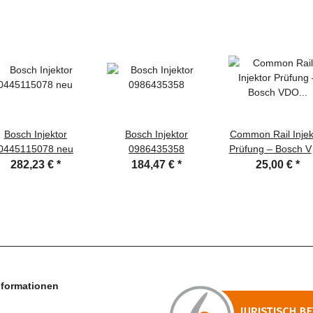
Bosch Injektor
Bosch Injektor
Common Rail Injek
0445115078 neu
0986435358
Prüfung – Bosch 
Delphi Denso
282,23 €
*
184,47 €
*
25,00 €
*
nformationen