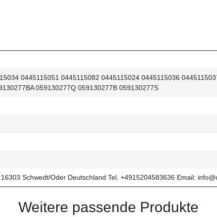
115034 0445115051 0445115082 0445115024 0445115036 04451150
9130277BA 059130277Q 059130277B 059130277S
303 Schwedt/Oder Deutschland Tel. +4915204583636 Email: info@
Weitere passende Produkte