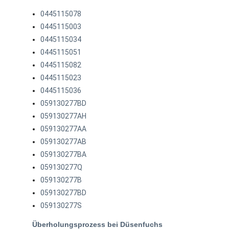
0445115078
0445115003
0445115034
0445115051
0445115082
0445115023
0445115036
059130277BD
059130277AH
059130277AA
059130277AB
059130277BA
059130277Q
059130277B
059130277BD
059130277S
Überholungsprozess bei Düsenfuchs