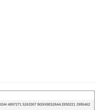
0244 4897271 5263307 BG5X9E526AA 2830221 2995462