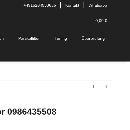
+4915204583636
Kontakt
Whatsapp
0,00 €
en
Partikelfilter
Tuning
Überprüfung
or 0986435508