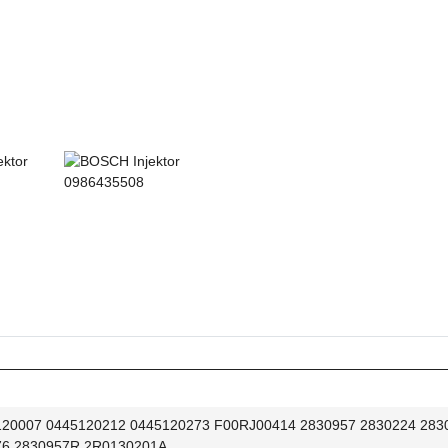
120007 0445120212 0445120273 F00RJ00414 2830957 2830224 283
76 2830957R 2R0130201A