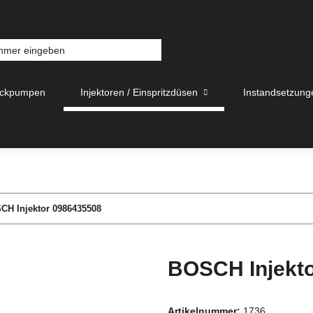
uckpumpen
Injektoren / Einspritzdüsen
Instandsetzung
CH Injektor 0986435508
BOSCH Injekt
Artikelnummer:
1736