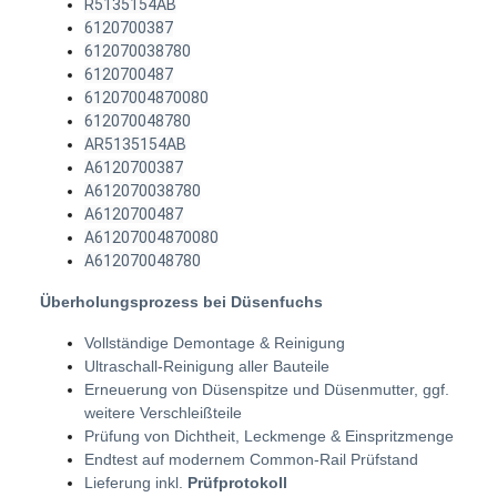
R5135154AB
6120700387
612070038780
6120700487
61207004870080
612070048780
AR5135154AB
A6120700387
A612070038780
A6120700487
A61207004870080
A612070048780
Überholungsprozess bei Düsenfuchs
Vollständige Demontage & Reinigung
Ultraschall-Reinigung aller Bauteile
Erneuerung von Düsenspitze und Düsenmutter, ggf.
weitere Verschleißteile
Prüfung von Dichtheit, Leckmenge & Einspritzmenge
Endtest auf modernem Common-Rail Prüfstand
Lieferung inkl.
Prüfprotokoll