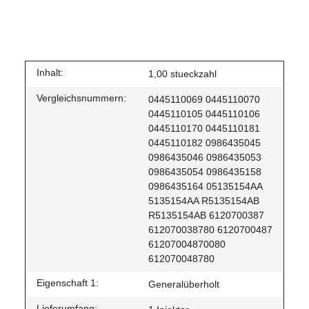
Inhalt:
1,00 stueckzahl
Vergleichsnummern:
0445110069 0445110070
0445110105 0445110106
0445110170 0445110181
0445110182 0986435045
0986435046 0986435053
0986435054 0986435158
0986435164 05135154AA
5135154AA R5135154AB
R5135154AB 6120700387
612070038780 6120700487
61207004870080
612070048780
Eigenschaft 1:
Generalüberholt
Lieferumfang: